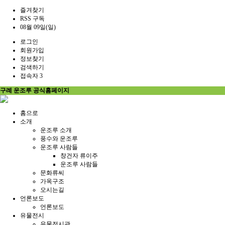
즐겨찾기
RSS 구독
08월 09일(일)
로그인
회원가입
정보찾기
검색하기
접속자 3
구례 운조루 공식홈페이지
홈으로
소개
운조루 소개
풍수와 운조루
운조루 사람들
창건자 류이주
운조루 사람들
문화류씨
가옥구조
오시는길
언론보도
언론보도
유물전시
유물전시관