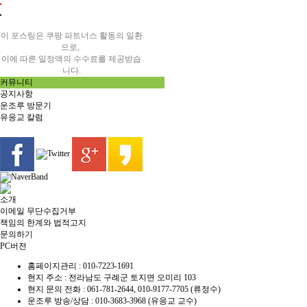
이 포스팅은 쿠팡 파트너스 활동의 일환
으로,
이에 따른 일정액의 수수료를 제공받습
니다.
커뮤니티
공지사항
운조루 방문기
유응교 칼럼
소개
이메일 무단수집거부
책임의 한계와 법적고지
문의하기
PC버전
홈페이지관리 :
010-7223-1691
현지 주소 :
전라남도 구례군 토지면 오미리 103
현지 문의 전화 :
061-781-2644, 010-9177-7705 (류정수)
운조루 방송/상담 :
010-3683-3968 (유응교 교수)