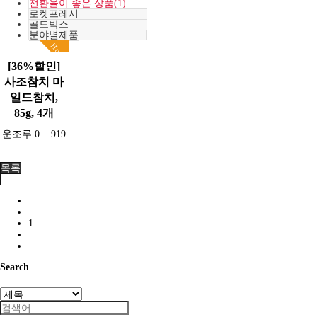
전환율이 좋은 상품(1)
로켓프레시
골드박스
분야별제품
Hot
[36%할인]
사조참치 마
일드참치,
85g, 4개
운조루
0
919
목록
1
Search