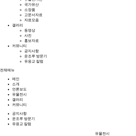
국가유산
소장품
고문서자료
자료모음
갤러리
동영상
사진
홍보자료
커뮤니티
공지사항
운조루 방문기
유응교 칼럼
전체메뉴
메인
소개
언론보도
유물전시
갤러리
커뮤니티
공지사항
운조루 방문기
유응교 칼럼
유물전시