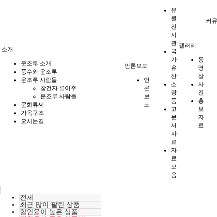
유
물
커
전
시
관
갤러리
소개
국
가
동
운조루 소개
언론보도
유
영
풍수와 운조루
산
상
운조루 사람들
언
소
사
창건자 류이주
론
장
진
운조루 사람들
보
품
홍
문화류씨
도
고
보
가옥구조
문
자
오시는길
서
료
자
료
자
료
모
음
전체
최근 많이 팔린 상품
할인율이 높은 상품