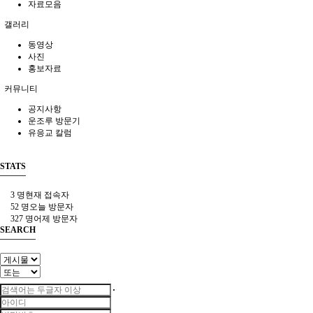
자료모음
갤러리
동영상
사진
홍보자료
커뮤니티
공지사항
운조루 방문기
유응교 칼럼
STATS
3 명
현재 접속자
52 명
오늘 방문자
327 명
어제 방문자
SEARCH