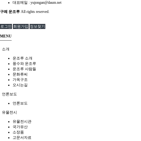
대표메일 :
yujongan@daum.net
구례 운조루
All rights reserved.
로그인
회원가입
정보찾기
MENU
소개
운조루 소개
풍수와 운조루
운조루 사람들
문화류씨
가옥구조
오시는길
언론보도
언론보도
유물전시
유물전시관
국가유산
소장품
고문서자료