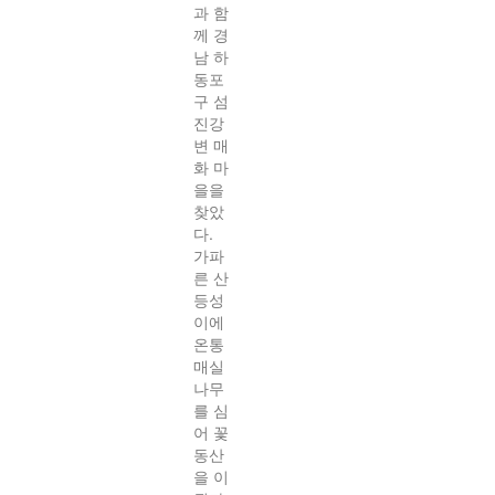
과 함
께 경
남 하
동포
구 섬
진강
변 매
화 마
을을
찾았
다.
가파
른 산
등성
이에
온통
매실
나무
를 심
어 꽃
동산
을 이