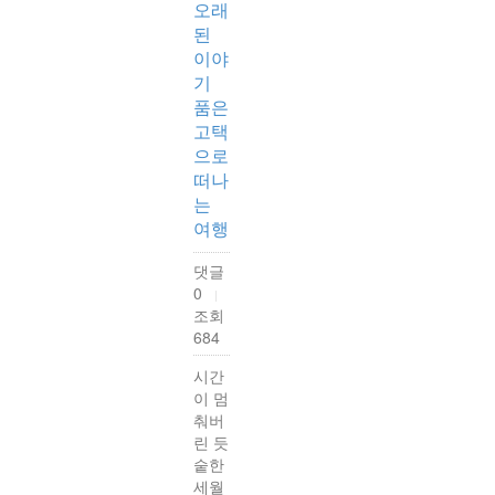
오래
된
이야
기
품은
고택
으로
떠나
는
여행
댓글
0
|
조회
684
시간
이 멈
춰버
린 듯
숱한
세월