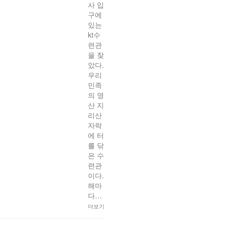
사 입
구에
있는
kt수
련관
을 찾
았다.
우리
민족
의 영
산 지
리산
자락
에 터
를 닦
은 수
련관
이다.
해마
다…
더보기