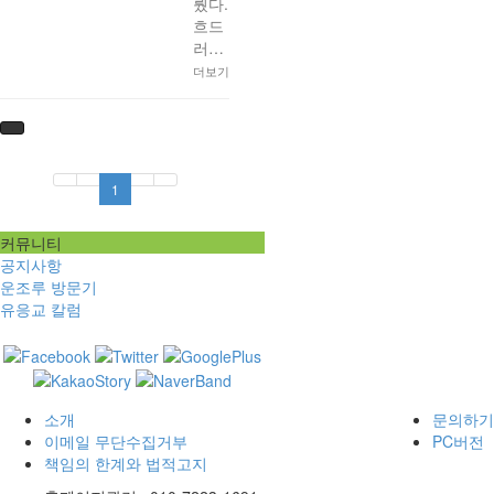
뤘다.
흐드
러…
더보기
1
커뮤니티
공지사항
운조루 방문기
유응교 칼럼
소개
문의하기
이메일 무단수집거부
PC버전
책임의 한계와 법적고지