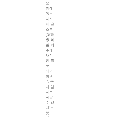
오미
리에
있는
대저
택 운
조루
(雲鳥
樓)의
쌀 뒤
주에
새겨
진 글
로,
의역
하면
‘누구
나 맘
대로
퍼갈
수 있
다’는
뜻이