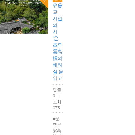
유응
교
시인
의
시
'운
조루
雲鳥
樓의
배려
심'을
읽고
댓글
0
|
조회
675
■운
조루
雲鳥