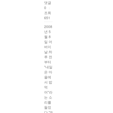
댓글
0
|
조회
651
2008
년 5
월 8
일 어
버이
날.하
루 전
부터
"내일
은 마
을에
서 밥
먹
어"라
는 소
리를
들었
다."왜