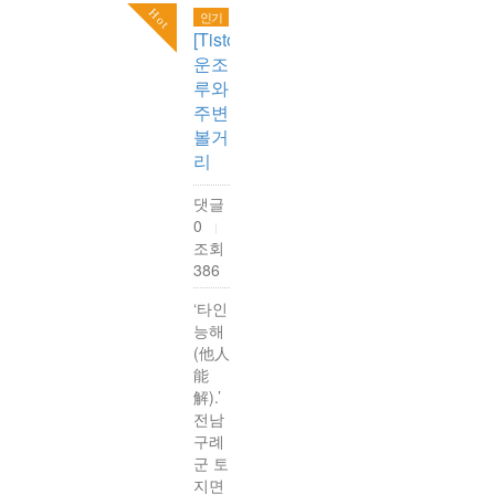
Hot
인기
[Tistory]
운조
루와
주변
볼거
리
댓글
0
|
조회
386
‘타인
능해
(他人
能
解).’
전남
구례
군 토
지면