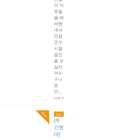
어 이
웃들
을 배
려했
네낙
안읍
군수
시절
읍민
을 보
살피
며누
구나
편
안…
더보기
Hot
인기
[주
간현
대]