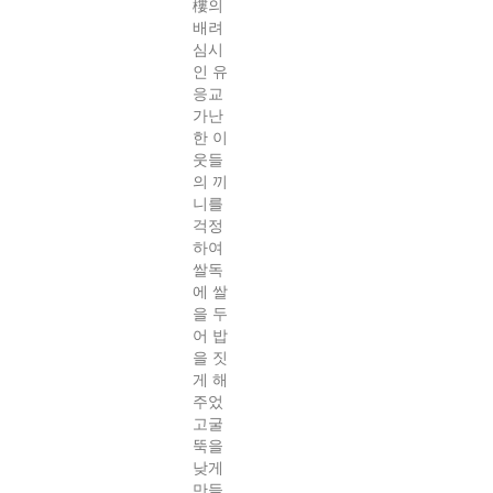
樓의
배려
심시
인 유
응교
가난
한 이
웃들
의 끼
니를
걱정
하여
쌀독
에 쌀
을 두
어 밥
을 짓
게 해
주었
고굴
뚝을
낮게
만들