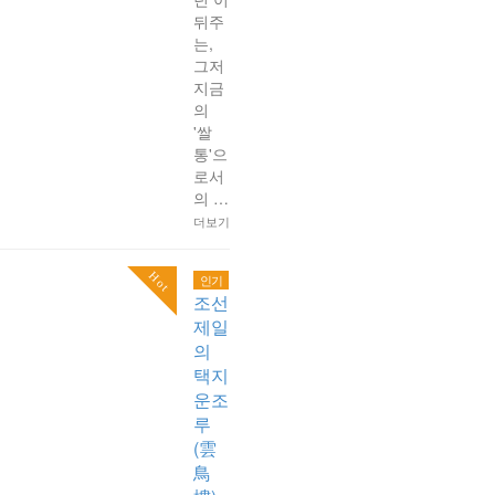
뒤주
는,
그저
지금
의
'쌀
통'으
로서
의 …
더보기
Hot
인기
조선
제일
의
택지
운조
루
(雲
鳥