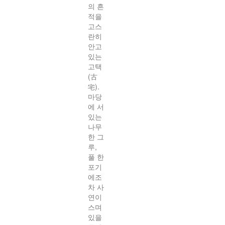
의 흔
적을
고스
란히
안고
있는
고택
(古
宅).
마당
에 서
있는
나무
한 그
루,
풀 한
포기
에조
차 사
연이
스며
있을