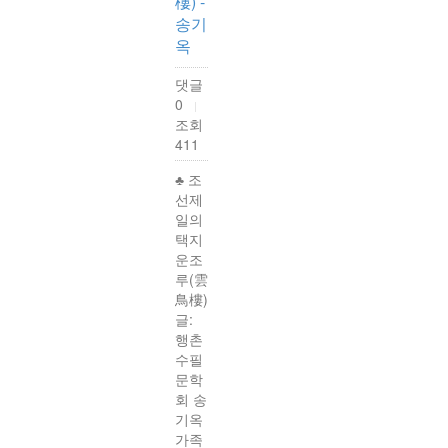
樓) -
송기
옥
댓글
0
|
조회
411
♣ 조
선제
일의
택지
운조
루(雲
鳥樓)
글:
행촌
수필
문학
회 송
기옥
가족