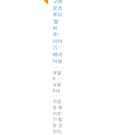
구례
운조
루의
'쌀
뒤
주'
이야
기 -
베네
딕숑
댓글
0
|
조회
519
지금
은 찾
아보
기 힘
든 것
이지