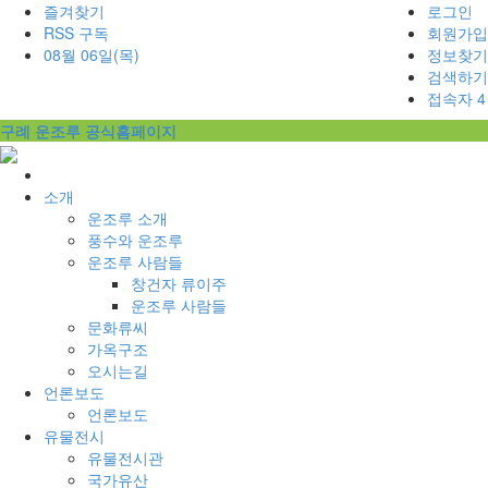
즐겨찾기
로그인
RSS 구독
회원가입
08월 06일(목)
정보찾기
검색하기
접속자 4
구례 운조루 공식홈페이지
홈
으
소개
로
운조루 소개
풍수와 운조루
운조루 사람들
창건자 류이주
운조루 사람들
문화류씨
가옥구조
오시는길
언론보도
언론보도
유물전시
유물전시관
국가유산