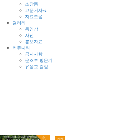
소장품
고문서자료
자료모음
갤러리
동영상
사진
홍보자료
커뮤니티
공지사항
운조루 방문기
유응교 칼럼
전
체
메
뉴
Hot
인기