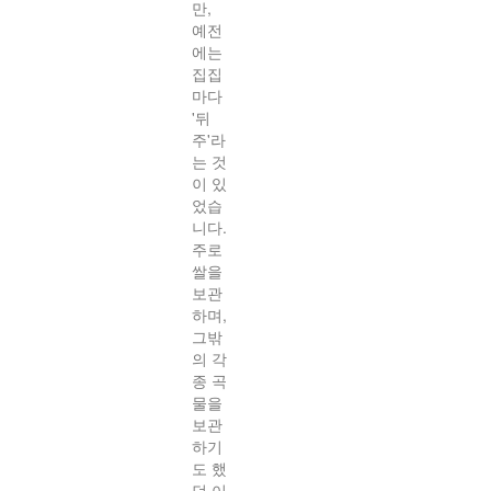
만,
예전
에는
집집
마다
'뒤
주'라
는 것
이 있
었습
니다.
주로
쌀을
보관
하며,
그밖
의 각
종 곡
물을
보관
하기
도 했
던 이