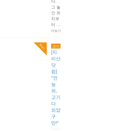
다.
그 놓
인 위
치부
터 …
더보기
Hot
인기
[지
리산
닷
컴]
"언
능
와,
고기
다
되얐
구
만!"