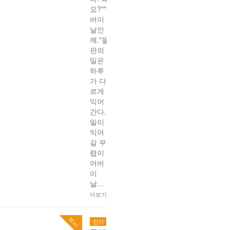
요?""어
버이
날인
께."들
판의
밀은
하루
가 다
르게
익어
간다.
밀이
익어
갈 무
렵이
어버
이
날…
더보기
Hot
인기