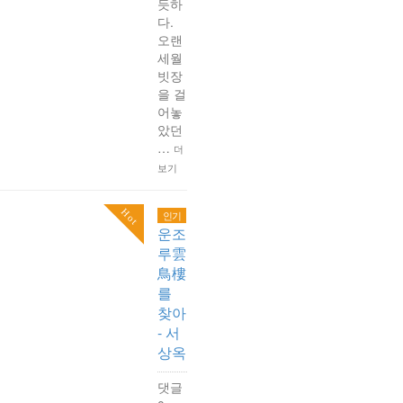
듯하
다.
오랜
세월
빗장
을 걸
어놓
았던
…
더
보기
Hot
인기
운조
루雲
鳥樓
를
찾아
- 서
상옥
댓글