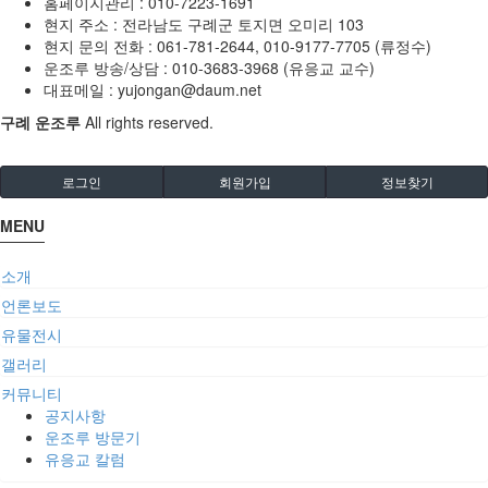
홈페이지관리 :
010-7223-1691
현지 주소 :
전라남도 구례군 토지면 오미리 103
현지 문의 전화 :
061-781-2644, 010-9177-7705 (류정수)
운조루 방송/상담 :
010-3683-3968 (유응교 교수)
대표메일 :
yujongan@daum.net
구례 운조루
All rights reserved.
로그인
회원가입
정보찾기
MENU
소개
언론보도
유물전시
갤러리
커뮤니티
공지사항
운조루 방문기
유응교 칼럼