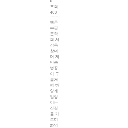
0
|
조회
403
행촌
수필
문학
회 서
상옥
창너
머 저
만큼
벚꽃
이 구
름처
럼 하
얗게
일렁
이는
산길
을 가
르며
화엄