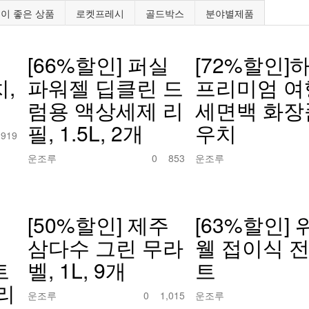
이 좋은 상품
로켓프레시
골드박스
분야별제품
조
[66%할인] 퍼실
[72%할인]
,
파워젤 딥클린 드
프리미엄 여
럼용 액상세제 리
세면백 화장
필, 1.5L, 2개
우치
0
919
운조루
0
853
운조루
[50%할인] 제주
[63%할인] 
삼다수 그린 무라
웰 접이식 
트
벨, 1L, 9개
트
리
운조루
0
1,015
운조루