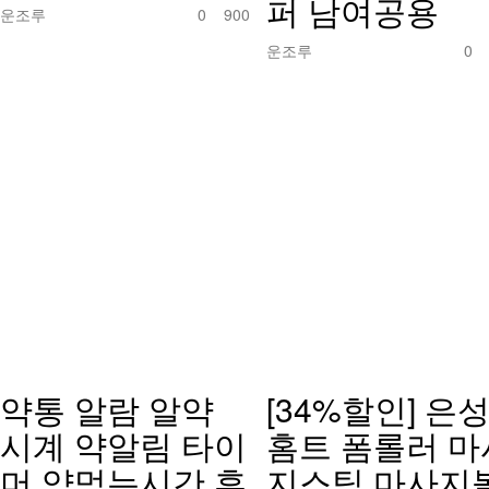
퍼 남여공용
운조루
0
900
운조루
약통 알람 알약
[34%할인] 은
시계 약알림 타이
홈트 폼롤러 마
머 약먹는시간 휴
지스틱 마사지