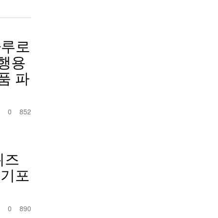
하루로
행용
품 파
0
852
위즈
전기포
0
890