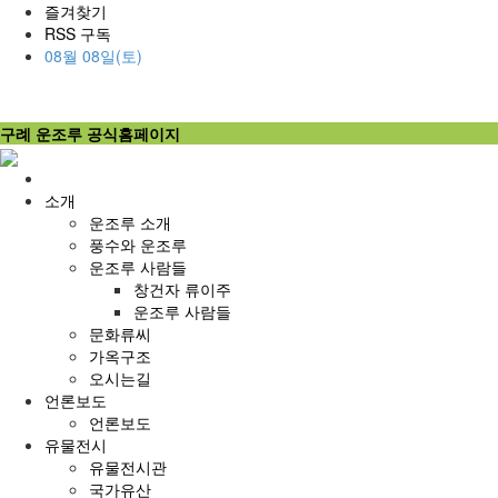
즐겨찾기
RSS 구독
08월 08일(토)
구례 운조루 공식홈페이지
홈
으
소개
로
운조루 소개
풍수와 운조루
운조루 사람들
창건자 류이주
운조루 사람들
문화류씨
가옥구조
오시는길
언론보도
언론보도
유물전시
유물전시관
국가유산