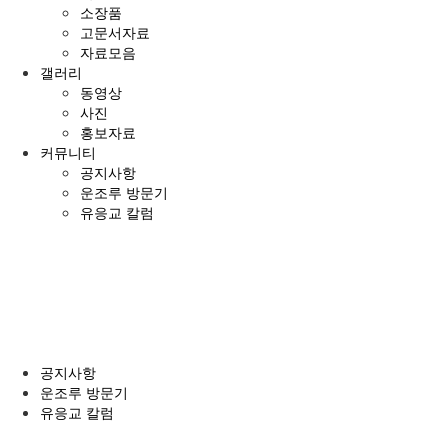
소장품
고문서자료
자료모음
갤러리
동영상
사진
홍보자료
커뮤니티
공지사항
운조루 방문기
유응교 칼럼
전
체
메
뉴
공지사항
운조루 방문기
유응교 칼럼