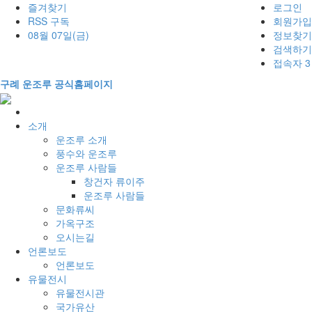
즐겨찾기
로그인
RSS 구독
회원가입
08월 07일(금)
정보찾기
검색하기
접속자 3
구례 운조루 공식홈페이지
홈
으
소개
로
운조루 소개
풍수와 운조루
운조루 사람들
창건자 류이주
운조루 사람들
문화류씨
가옥구조
오시는길
언론보도
언론보도
유물전시
유물전시관
국가유산