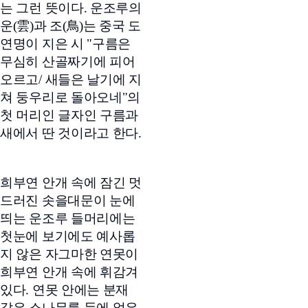
는 그런 뜻이다. 운조루의
운(雲)과 조(鳥)는 중국 도
연명이 지은 시 "구름은
무심히 산골짜기에 피어
오르고/ 새들은 날기에 지
쳐 둥우리로 돌아오네"의
첫 머리인 글자인 구름과
새에서 딴 것이라고 한다.
희부연 안개 속에 잠긴 멋
드러진 솟을대문이 눈에
띄는 운조루 들머리에는
첫눈에 보기에도 예사롭
지 않은 자그마한 연못이
희부연 안개 속에 휘감겨
있다. 연못 안에는 분재
같은 소나무를 등에 얹은