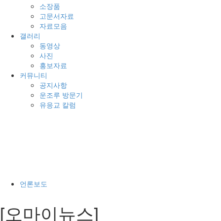
소장품
고문서자료
자료모음
갤러리
동영상
사진
홍보자료
커뮤니티
공지사항
운조루 방문기
유응교 칼럼
전
체
메
뉴
언론보도
[오마이뉴스]