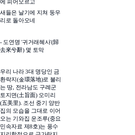
에 피어오르고
새들은 날기에 지쳐 둥우
리로 돌아오네
- 도연명 '귀거래혜사'(歸
去來兮辭) 몇 토막
우리 나라 3대 명당인 금
환락지(金環落地)로 불리
는 땅, 전라남도 구례군
토지면(土旨面) 오미리
(五美里). 조선 중기 양반
집의 모습을 그대로 이어
오는 기와집 운조루(중요
민속자료 제8호)는 풍수
지리학적으로 금가락지