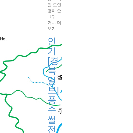
인 도연
명이 쓴
〈귀
거…
더
보기
인
Hot
기
[경
북
일
보]
풍
수
썰
전 -