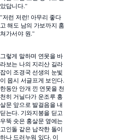
았답니다."
"저런 저런! 아무리 좋다
고 해도 남의 가보까지 훔
쳐가서야 원."
그렇게 말하며 연못을 바
라보는 나의 지리산 길라
잡이 조경국 선생의 눈빛
이 몹시 서글프게 보인다.
한동안 안개 낀 연못을 천
천히 거닐다가 운조루 홍
살문 앞으로 발걸음을 내
딛는다. 기와지붕을 딛고
우뚝 솟은 홍살문 옆에는
고인돌 같은 납작한 돌이
하나 드러누워 있다. 이