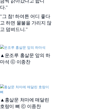
금씩 갉아갔다고 합니
다."
"그 참! 하여튼 어디 좋다
고 하면 물불을 가리지 않
고 덤벼드니."
▲운조루 홍살문 앞의 하
마석 ⓒ 이종찬
▲홍살문 처마에 매달린
호랑이 뼈 ⓒ 이종찬