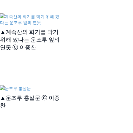
▲계족산의 화기를 막기
위해 팠다는 운조루 앞의
연못 ⓒ 이종찬
▲운조루 홍살문 ⓒ 이종
찬