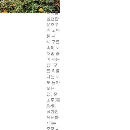
966
나눔의
미덕을
실천한
운조루
의 고아
한 자
태‘구름
속의 새
처럼 숨
어 사는
집’ ‘구
름 위를
나는 새
도 돌아
오는
집’. 운
조루(雲
鳥樓,
국가민
속문화
재)는
중국 시