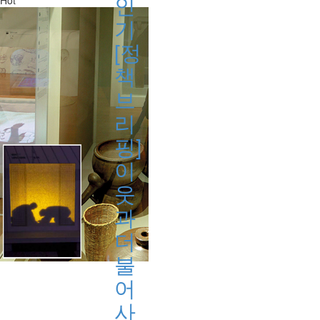
인
Hot
기
[정
책
브
리
핑]
이
웃
과
더
불
어
사