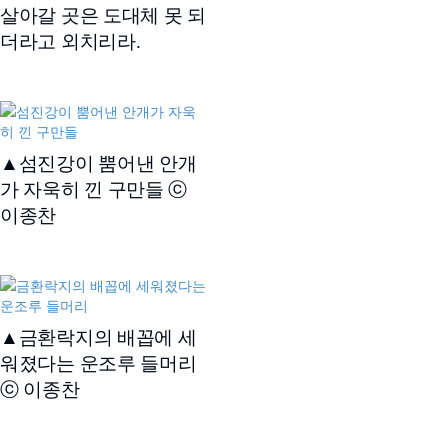
살아갈 곳은 도대체 못 되
더라고 외치리라.
▲섬진강이 뿜어낸 안개
가 자욱히 낀 구만들 ⓒ
이종찬
▲금환락지의 배꼽에 세
워졌다는 운조루 들머리
ⓒ 이종찬