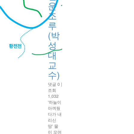
운
조
루
(박
성
대
교
수)
댓글 0
|
조회
1,032
'하늘이
아껴뒀
다가 내
리신
땅' 물
이 모여