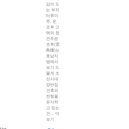
감아 도
는 부자
터류이
주, 운
조루 고
택의 창
건주운
조루(雲
鳥樓)는
호남지
방에서
보기 드
물게 조
선시대
양반집
건축의
전형을
유지하
고 있는
건…
더
보기