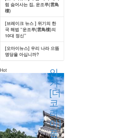
럼 숨어사는 집, 운조루(雲鳥
樓)
[브레이크 뉴스 ] 위기의 한
국 해법 “운조루(雲鳥樓)의
10대 정신”
[오마이뉴스] 우리 나라 으뜸
명당을 아십니까?
인
Hot
기
[더
코
리
아]
품