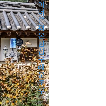
이
너
른
평
온
한
집,
구
례
운
조
루
댓글 0
|
조회