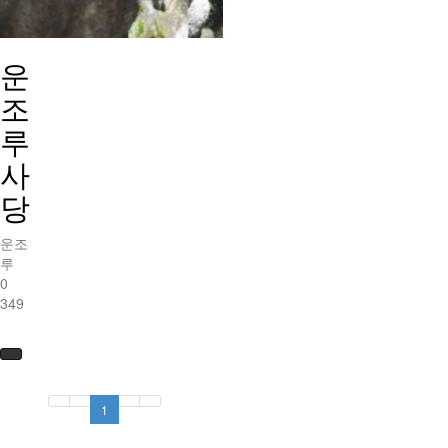
운
조
루
사
당
운조
루
0
349
1