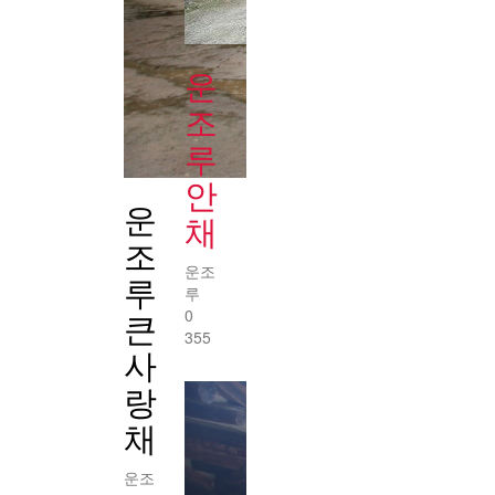
운
조
루
안
운
채
조
운조
루
루
큰
0
355
사
랑
채
운조