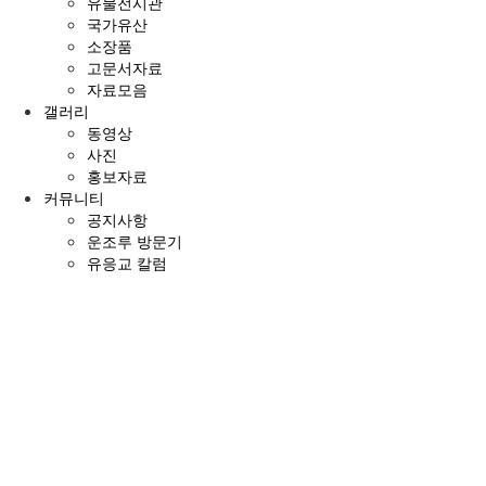
유물전시관
국가유산
소장품
고문서자료
자료모음
갤러리
동영상
사진
홍보자료
커뮤니티
공지사항
운조루 방문기
유응교 칼럼
전
체
메
뉴