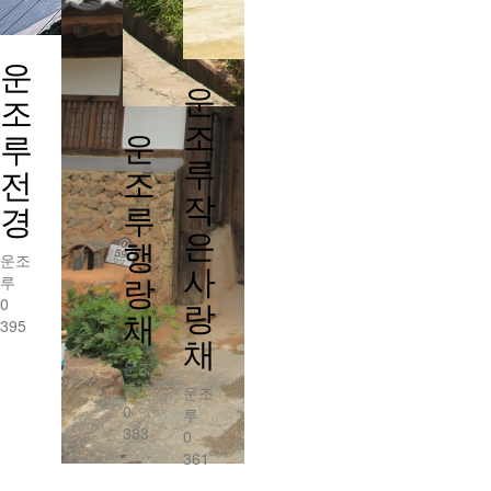
운
운
조
조
운
루
루
조
전
작
루
경
은
행
운조
사
랑
루
0
랑
채
395
채
운조
루
운조
0
루
383
0
361