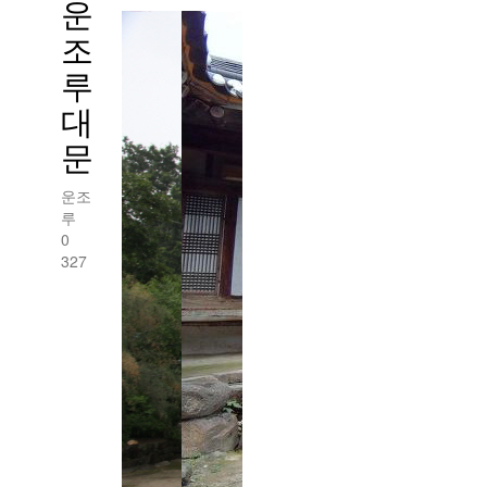
운
조
루
대
문
운조
루
0
327