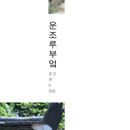
운
조
루
부
엌
운조
루
0
328