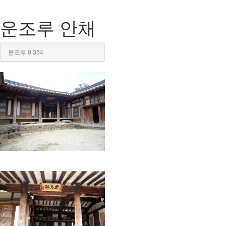
운조루 안채
운조루
0
354