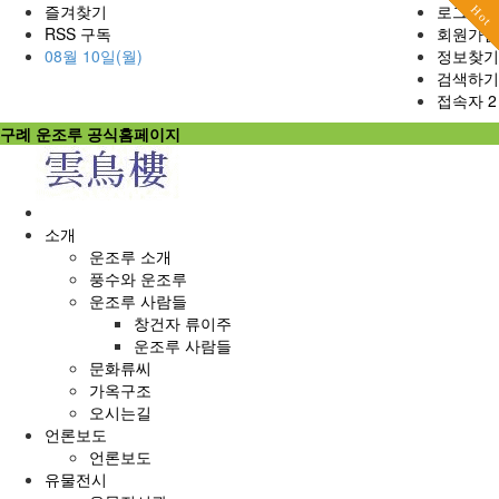
즐겨찾기
로그인
Now
Hot
Hot
Hot
Hot
Hot
Hot
Hot
RSS 구독
회원가입
08월 10일(월)
정보찾기
검색하기
접속자 2
구례 운조루 공식홈페이지
홈
으
소개
로
운조루 소개
풍수와 운조루
운조루 사람들
창건자 류이주
운조루 사람들
문화류씨
가옥구조
오시는길
언론보도
언론보도
유물전시