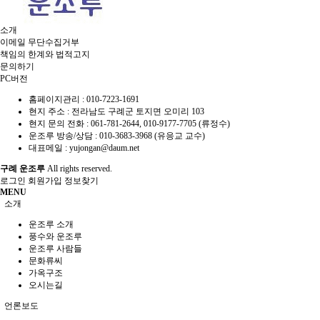
소개
이메일 무단수집거부
책임의 한계와 법적고지
문의하기
PC버전
홈페이지관리 :
010-7223-1691
현지 주소 :
전라남도 구례군 토지면 오미리 103
현지 문의 전화 :
061-781-2644, 010-9177-7705 (류정수)
운조루 방송/상담 :
010-3683-3968 (유응교 교수)
대표메일 :
yujongan@daum.net
구례 운조루
All rights reserved.
로그인
회원가입
정보찾기
MENU
소개
운조루 소개
풍수와 운조루
운조루 사람들
문화류씨
가옥구조
오시는길
언론보도