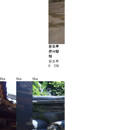
운조루
큰사랑
채
운조루
0
336
Hot
Hot
Hot