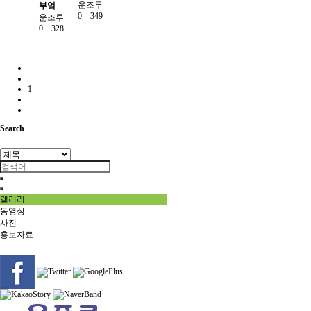
운조루
부엌
0
349
운조루
0
328
1
Search
갤러리
동영상
사진
홍보자료