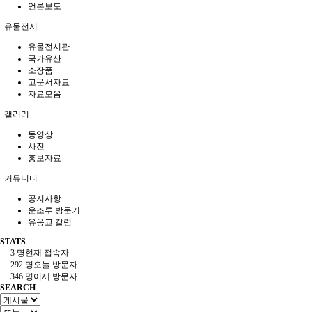
언론보도
유물전시
유물전시관
국가유산
소장품
고문서자료
자료모음
갤러리
동영상
사진
홍보자료
커뮤니티
공지사항
운조루 방문기
유응교 칼럼
STATS
3 명
현재 접속자
292 명
오늘 방문자
346 명
어제 방문자
SEARCH