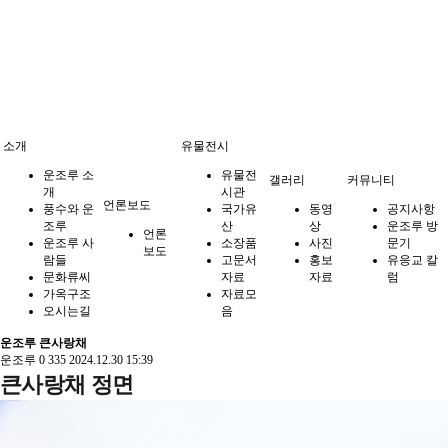
소개
유물전시
운조루 소
유물전
갤러리
커뮤니티
개
시관
언론보도
풍수와 운
국가유
동영
공지사항
조루
산
상
운조루 방
언론
운조루 사
소장품
사진
문기
보도
람들
고문서
홍보
유응교 칼
문화류씨
자료
자료
럼
가옥구조
자료모
오시는길
음
운조루 큰사랑채
운조루
0
335
2024.12.30 15:39
큰사랑채 정면