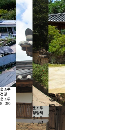
운조루
전경
운조루
운조루
작은 사
0
395
랑채
운조루
운조루
행랑채
0
361
운조루
0
383
Now