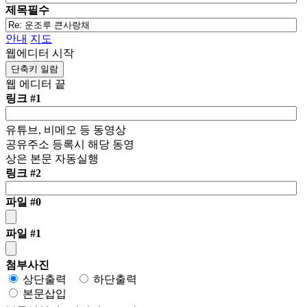
제목
필수
안내
지도
웹에디터 시작
단축키 일람
웹 에디터 끝
링크 #1
유튜브, 비메오 등 동영상
공유주소 등록시 해당 동영
상은 본문 자동실행
링크 #2
파일 #0
파일 #1
첨부사진
상단출력
하단출력
본문삽입