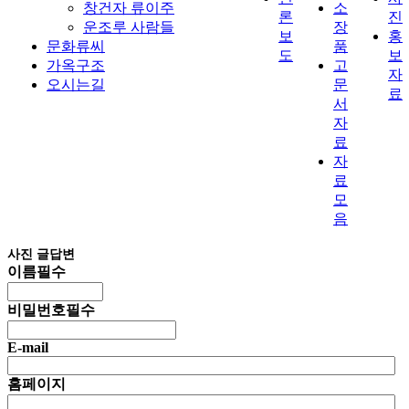
창건자 류이주
소
론
진
운조루 사람들
장
보
홍
문화류씨
품
도
보
가옥구조
고
자
오시는길
문
료
서
자
료
자
료
모
음
사진 글답변
이름
필수
비밀번호
필수
E-mail
홈페이지