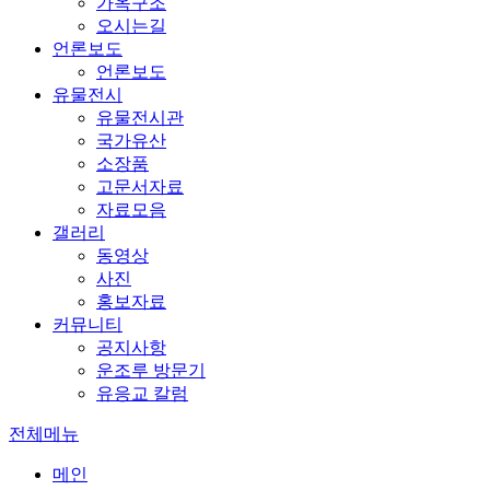
가옥구조
오시는길
언론보도
언론보도
유물전시
유물전시관
국가유산
소장품
고문서자료
자료모음
갤러리
동영상
사진
홍보자료
커뮤니티
공지사항
운조루 방문기
유응교 칼럼
전체메뉴
메인