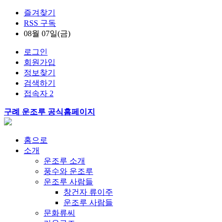
즐겨찾기
RSS 구독
08월 07일(금)
로그인
회원가입
정보찾기
검색하기
접속자 2
구례 운조루 공식홈페이지
홈으로
소개
운조루 소개
풍수와 운조루
운조루 사람들
창건자 류이주
운조루 사람들
문화류씨