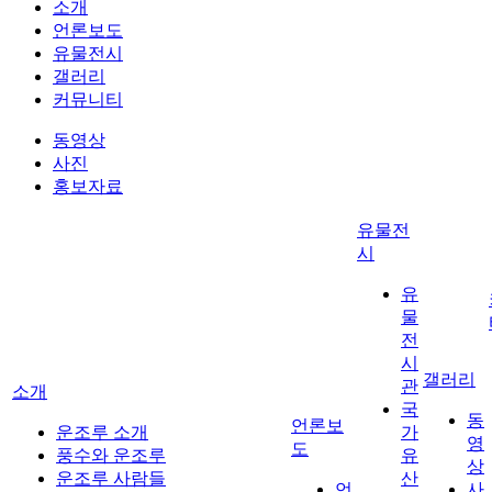
소개
언론보도
유물전시
갤러리
커뮤니티
동영상
사진
홍보자료
유물전
시
유
물
전
시
갤러리
관
소개
국
동
언론보
운조루 소개
가
영
도
풍수와 운조루
유
상
운조루 사람들
산
언
사