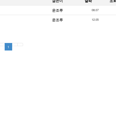
글쓴이
날짜
조
운조루
08.07
운조루
12.05
1