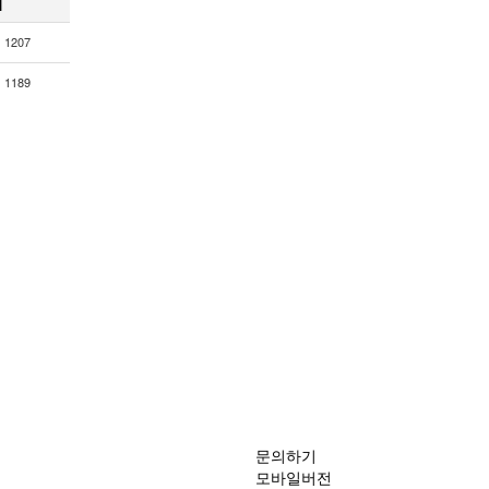
회
1207
1189
문의하기
모바일버전