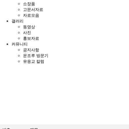
소장품
고문서자료
자료모음
갤러리
동영상
사진
홍보자료
커뮤니티
공지사항
운조루 방문기
유응교 칼럼
전
체
메
뉴