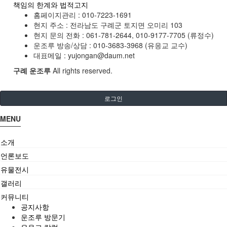
책임의 한계와 법적고지
홈페이지관리 :
010-7223-1691
현지 주소 :
전라남도 구례군 토지면 오미리 103
현지 문의 전화 :
061-781-2644, 010-9177-7705 (류정수)
운조루 방송/상담 :
010-3683-3968 (유응교 교수)
대표메일 :
yujongan@daum.net
구례 운조루
All rights reserved.
로그인
MENU
소개
언론보도
유물전시
갤러리
커뮤니티
공지사항
운조루 방문기
유응교 칼럼