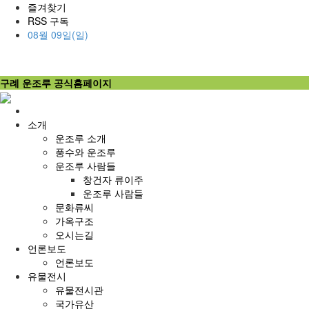
즐겨찾기
RSS 구독
08월 09일(일)
구례 운조루 공식홈페이지
홈
으
소개
로
운조루 소개
풍수와 운조루
운조루 사람들
창건자 류이주
운조루 사람들
문화류씨
가옥구조
오시는길
언론보도
언론보도
유물전시
유물전시관
국가유산