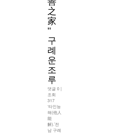
善
之
家
''
구
례
운
조
루
댓글 0
|
조회
317
‘타인능
해(他人
能
解).’전
남 구례