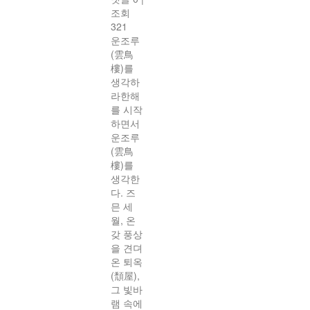
조회
321
운조루
(雲鳥
樓)를
생각하
라한해
를 시작
하면서
운조루
(雲鳥
樓)를
생각한
다. 즈
믄 세
월, 온
갖 풍상
을 견뎌
온 퇴옥
(頹屋),
그 빛바
램 속에