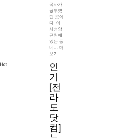
국사가
공부했
던 곳이
다. 이
사성암
근처에
있는 동
네…
더
보기
인
Hot
기
[전
라
도
닷
컴]
누