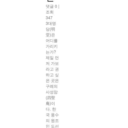
댓글 0
|
조회
347
3대명
당(明
堂)은
어디를
가리키
는가?
제일 먼
저 가보
라고 권
하고 싶
은 곳은
구례의
사성암
(四聖
庵)이
다. 한
국 풍수
의 원조
인 도선