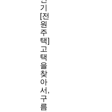
기
[전
원
주
택]
고
택
을
찾
아
서,
구
름