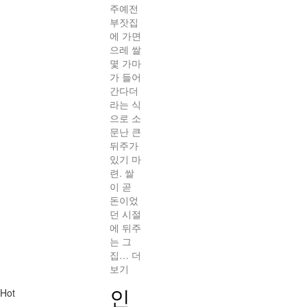
주예전
부잣집
에 가면
으레 쌀
몇 가마
가 들어
간다더
라는 식
으로 소
문난 큰
뒤주가
있기 마
련. 쌀
이 곧
돈이었
던 시절
에 뒤주
는 그
집…
더
보기
인
Hot