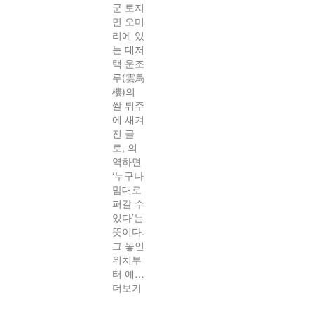
군 토지
면 오미
리에 있
는 대저
택 운조
루(雲鳥
樓)의
쌀 뒤주
에 새겨
진 글
로, 의
역하면
‘누구나
맘대로
퍼갈 수
있다’는
뜻이다.
그 놓인
위치부
터 예…
더보기