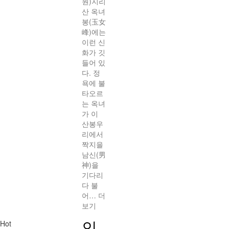
원)지리
산 옥녀
봉(玉女
峰)에는
이런 신
화가 깃
들어 있
다. 정
욕에 불
타오르
는 옥녀
가 이
산봉우
리에서
짝지을
남신(男
神)을
기다리
다 불
어…
더
보기
인
Hot