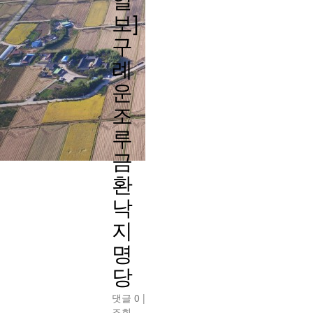
보]
구
례
운
조
루
금
환
낙
지
명
당
댓글 0
|
조회