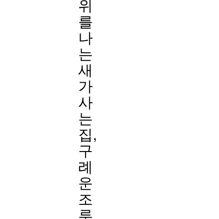
위
를
나
는
새
가
사
는
집,
구
례
운
조
루