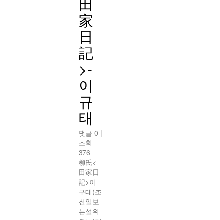
田
家
日
記
>-
이
규
태
댓글 0
|
조회
376
柳氏<
田家日
記>이
규태(조
선일보
논설위