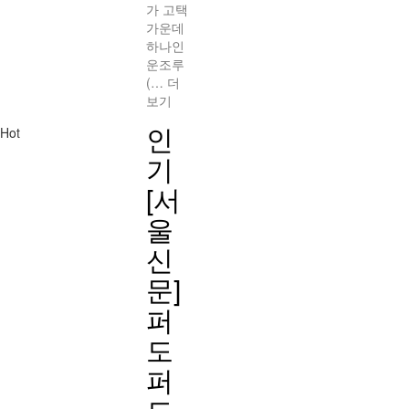
가 고택
가운데
하나인
운조루
(…
더
보기
인
Hot
기
[서
울
신
문]
퍼
도
퍼