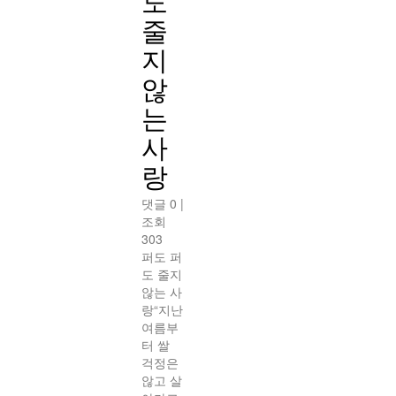
도
줄
지
않
는
사
랑
댓글 0
|
조회
303
퍼도 퍼
도 줄지
않는 사
랑“지난
여름부
터 쌀
걱정은
않고 살