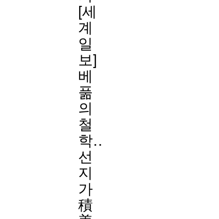
[세
계
일
보]
베
풂
의
철
학…''적
선
지
가
積