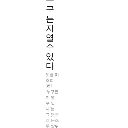
구
든
지
열
수
있
다
댓글 0
|
조회
357
‘누구든
지 열
수 있
다’는
그 뜻구
례 운조
루 쌀뒤