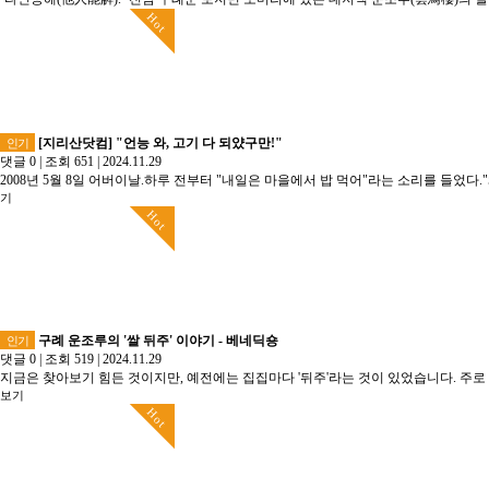
Hot
[지리산닷컴] "언능 와, 고기 다 되얐구만!"
인기
댓글 0
|
조회 651
|
2024.11.29
2008년 5월 8일 어버이날.하루 전부터 "내일은 마을에서 밥 먹어"라는 소리를 들었
기
Hot
구례 운조루의 '쌀 뒤주' 이야기 - 베네딕숑
인기
댓글 0
|
조회 519
|
2024.11.29
지금은 찾아보기 힘든 것이지만, 예전에는 집집마다 '뒤주'라는 것이 있었습니다. 주로 
보기
Hot