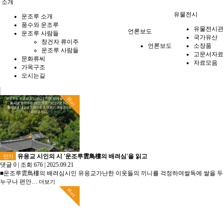
소개
유물전시
운조루 소개
풍수와 운조루
유물전시
언론보도
운조루 사람들
국가유산
창건자 류이주
언론보도
소장품
운조루 사람들
고문서자
문화류씨
자료모음
가옥구조
오시는길
Hot
유응교 시인의 시 '운조루雲鳥樓의 배려심'을 읽고
인기
댓글 0
|
조회 676
|
2025.09.21
■운조루雲鳥樓의 배려심시인 유응교가난한 이웃들의 끼니를 걱정하여쌀독에 쌀을 두어
누구나 편안…
더보기
Hot