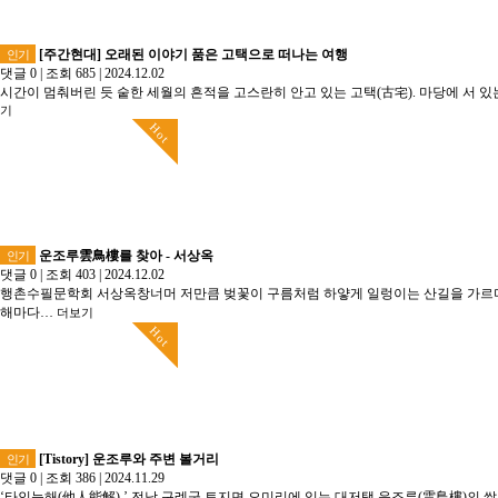
[주간현대] 오래된 이야기 품은 고택으로 떠나는 여행
인기
댓글 0
|
조회 685
|
2024.12.02
시간이 멈춰버린 듯 숱한 세월의 흔적을 고스란히 안고 있는 고택(古宅). 마당에 서 있
기
Hot
운조루雲鳥樓를 찾아 - 서상옥
인기
댓글 0
|
조회 403
|
2024.12.02
행촌수필문학회 서상옥창너머 저만큼 벚꽃이 구름처럼 하얗게 일렁이는 산길을 가르며 
해마다…
더보기
Hot
[Tistory] 운조루와 주변 볼거리
인기
댓글 0
|
조회 386
|
2024.11.29
‘타인능해(他人能解).’ 전남 구례군 토지면 오미리에 있는 대저택 운조루(雲鳥樓)의 쌀