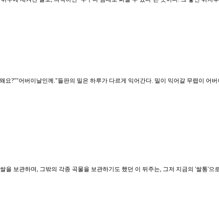
다."왜요?""어버이날인께."들판의 밀은 하루가 다르게 익어간다. 밀이 익어갈 무렵이 어
쌀을 보관하며, 그밖의 각종 곡물을 보관하기도 했던 이 뒤주는, 그저 지금의 '쌀통'으