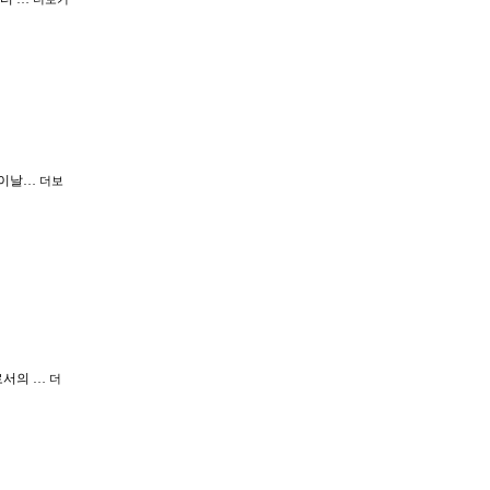
버이날…
더보
로서의 …
더