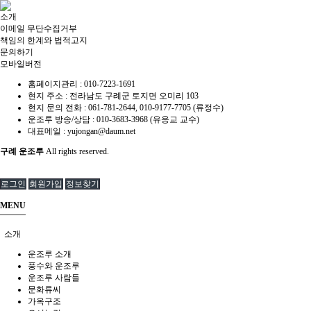
소개
이메일 무단수집거부
책임의 한계와 법적고지
문의하기
모바일버전
홈페이지관리 :
010-7223-1691
현지 주소 :
전라남도 구례군 토지면 오미리 103
현지 문의 전화 :
061-781-2644, 010-9177-7705 (류정수)
운조루 방송/상담 :
010-3683-3968 (유응교 교수)
대표메일 :
yujongan@daum.net
구례 운조루
All rights reserved.
로그인
회원가입
정보찾기
MENU
소개
운조루 소개
풍수와 운조루
운조루 사람들
문화류씨
가옥구조