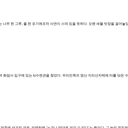
는 나무 한 그루, 풀 한 포기에조차 사연이 스며 있을 듯하다. 오랜 세월 빗장을 걸어놓
화엄사 입구에 있는 kt수련관을 찾았다. 우리민족의 영산 지리산자락에 터를 닦은 
 뒤주에 새겨진 글로, 의역하면 ‘누구나 맘대로 퍼갈 수 있다’는 뜻이다. 그 놓인 위치