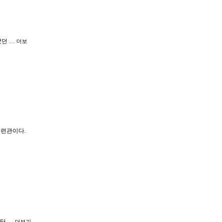
았던 …
더보
수련관이다.
부터 …
더보기