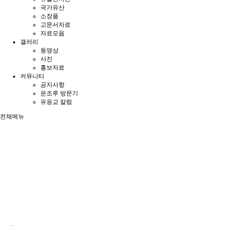
국가유산
소장품
고문서자료
자료모음
갤러리
동영상
사진
홍보자료
커뮤니티
공지사항
운조루 방문기
유응교 칼럼
전체메뉴