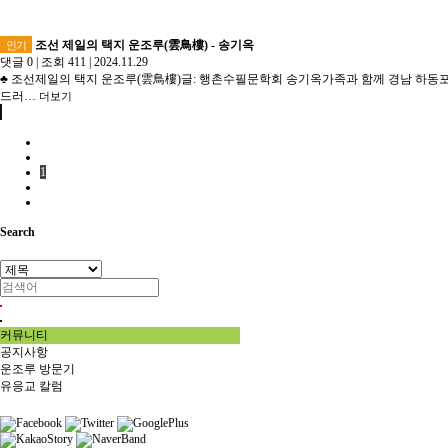
조선 제일의 택지 운조루(雲鳥樓) - 송기옥
인기
댓글 0
|
조회 411
|
2024.11.29
♣ 조선제일의 택지 운조루(雲鳥樓)글: 행촌수필문학회 송기옥가족과 함께 경남 하동포
드러…
더보기
1
Search
커뮤니티
공지사항
운조루 방문기
유응교 칼럼