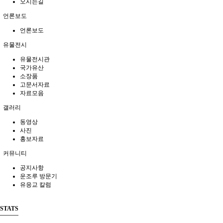
오시는길
언론보도
언론보도
유물전시
유물전시관
국가유산
소장품
고문서자료
자료모음
갤러리
동영상
사진
홍보자료
커뮤니티
공지사항
운조루 방문기
유응교 칼럼
STATS