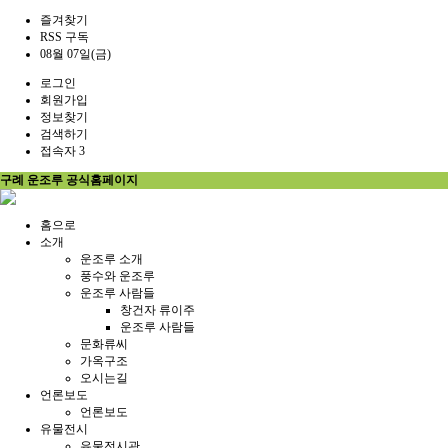
즐겨찾기
RSS 구독
08월 07일(금)
로그인
회원가입
정보찾기
검색하기
접속자 3
구례 운조루 공식홈페이지
홈으로
소개
운조루 소개
풍수와 운조루
운조루 사람들
창건자 류이주
운조루 사람들
문화류씨
가옥구조
오시는길
언론보도
언론보도
유물전시
유물전시관