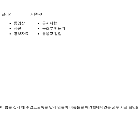
갤러리
커뮤니티
관
동영상
공지사항
사진
운조루 방문기
료
홍보자료
유응교 칼럼
 밥을 짓게 해 주었고굴뚝을 낮게 만들어 이웃들을 배려했네낙안읍 군수 시절 읍민